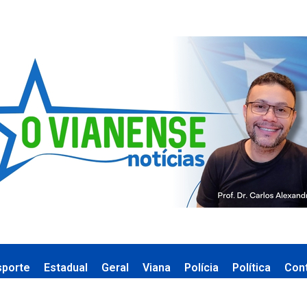
sporte
Estadual
Geral
Viana
Polícia
Política
Con