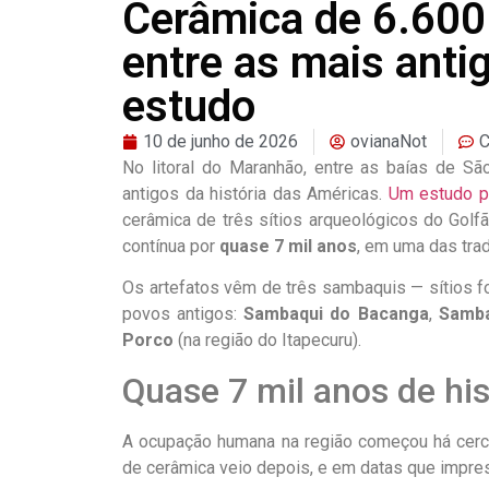
Cerâmica de 6.600
entre as mais anti
estudo
10 de junho de 2026
ovianaNot
C
No litoral do Maranhão, entre as baías de S
antigos da história das Américas.
Um estudo pu
cerâmica de três sítios arqueológicos do Golf
contínua por
quase 7 mil anos
, em uma das tra
Os artefatos vêm de três sambaquis — sítios f
povos antigos:
Sambaqui do Bacanga
,
Samba
Porco
(na região do Itapecuru).
Quase 7 mil anos de his
A ocupação humana na região começou há cerc
de cerâmica veio depois, e em datas que impre