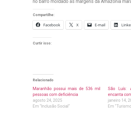
no barro moldado às margens da Amazônia mar
Compartilhe:
Facebook
X
E-mail
Linke
Curtir isso:
Relacionado
Maranhão possui mais de 536 mil
São Luís:
pessoas com deficiência
encanta com 
agosto 24, 2025
janeiro 14, 
Em "Inclusão Social"
Em "Turismo