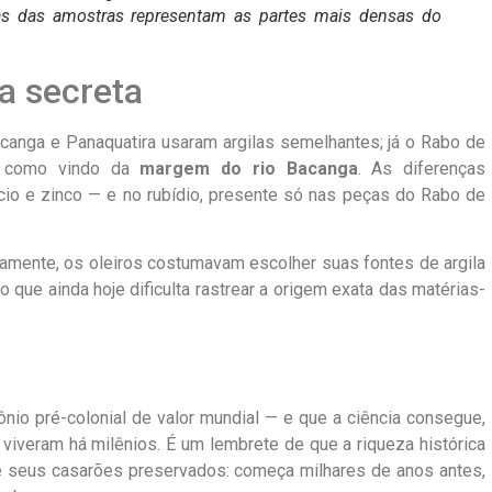
as das amostras representam as partes mais densas do
la secreta
Bacanga e Panaquatira usaram argilas semelhantes; já o Rabo de
do como vindo da
margem do rio Bacanga
. As diferenças
io e zinco — e no rubídio, presente só nas peças do Rabo de
camente, os oleiros costumavam escolher suas fontes de argila
o que ainda hoje dificulta rastrear a origem exata das matérias-
ônio pré-colonial de valor mundial — e que a ciência consegue,
 viveram há milênios. É um lembrete de que a riqueza histórica
de seus casarões preservados: começa milhares de anos antes,