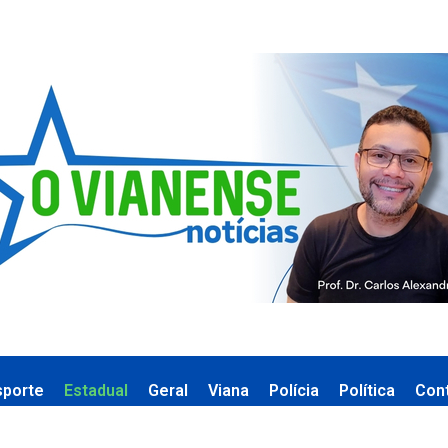
sporte
Estadual
Geral
Viana
Polícia
Política
Con