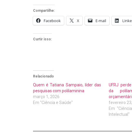
Compartilhe:
Facebook
X
E-mail
Linke
Curtir isso:
Relacionado
Quem é Tatiana Sampaio, líder das
UFRJ perde 
pesquisas com polilaminina
da polila
março 1, 2026
orçamentári
Em "Ciência e Saúde"
fevereiro 23
Em "Ciênci
Intelectual"