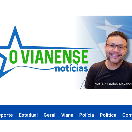
sporte
Estadual
Geral
Viana
Polícia
Política
Con