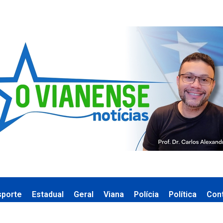
sporte
Estadual
Geral
Viana
Polícia
Política
Con