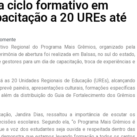
a ciclo formativo em
pacitação a 20 UREs até
omente
ativo Regional do Programa Mais Grêmios, organizado pela
rimônia de abertura foi realizada em Balsas, no sul do estado,
 gestores para um dia de capacitação, troca de experiências e
erá as 20 Unidades Regionais de Educação (UREs), alcançando
revê painéis, apresentações culturais, formações específicas
além da distribuição do Guia de Fortalecimento dos Grêmios
ação, Jandira Dias, ressaltou a importância de escutar os
decisões escolares. Segundo ela, “o Programa Mais Grêmios é
que a voz dos estudantes seja ouvida e respeitada dentro das
s demonstra que estamos levando formação a todos os cantos