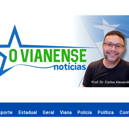
sporte
Estadual
Geral
Viana
Polícia
Política
Con