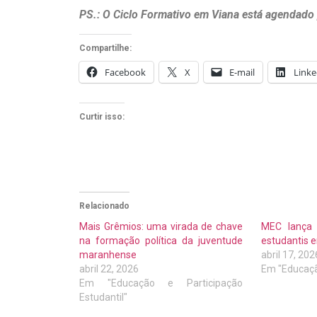
PS.: O Ciclo Formativo em Viana está agendado
Compartilhe:
Facebook
X
E-mail
Linke
Curtir isso:
Relacionado
Mais Grêmios: uma virada de chave
MEC lança
na formação política da juventude
estudantis 
maranhense
abril 17, 202
abril 22, 2026
Em "Educaçã
Em "Educação e Participação
Estudantil"