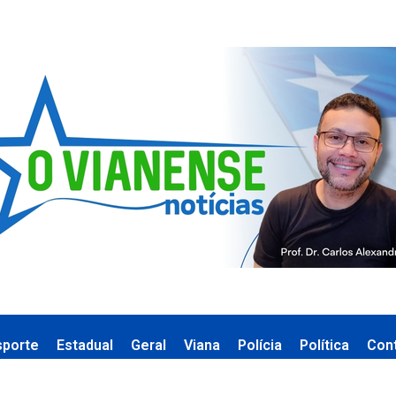
sporte
Estadual
Geral
Viana
Polícia
Política
Con