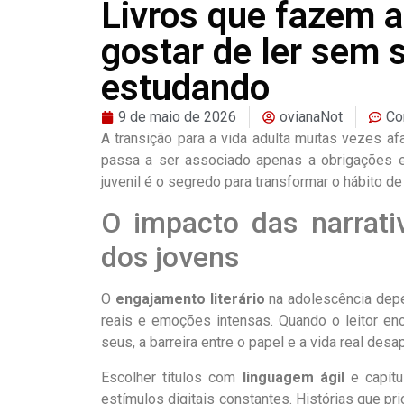
Livros que fazem a
gostar de ler sem 
estudando
9 de maio de 2026
ovianaNot
Co
A transição para a vida adulta muitas vezes af
passa a ser associado apenas a obrigações es
juvenil é o segredo para transformar o hábito d
O impacto das narrati
dos jovens
O
engajamento literário
na adolescência depe
reais e emoções intensas. Quando o leitor e
seus, a barreira entre o papel e a vida real des
Escolher títulos com
linguagem ágil
e capítu
estímulos digitais constantes. Histórias que pr