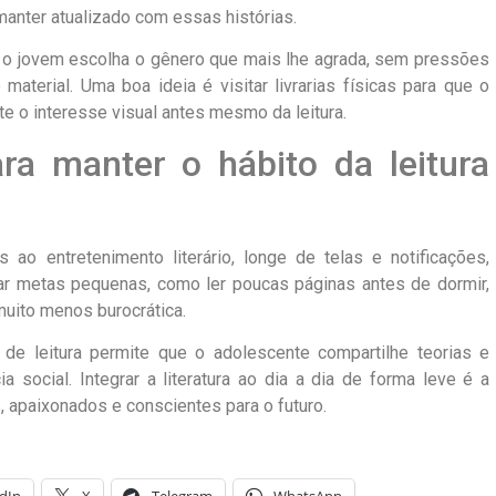
 manter atualizado com essas histórias.
e o jovem escolha o gênero que mais lhe agrada, sem pressões
aterial. Uma boa ideia é visitar livrarias físicas para que o
e o interesse visual antes mesmo da leitura.
ara manter o hábito da leitura
ao entretenimento literário, longe de telas e notificações,
iar metas pequenas, como ler poucas páginas antes de dormir,
muito menos burocrática.
de leitura permite que o adolescente compartilhe teorias e
a social. Integrar a literatura ao dia a dia de forma leve é a
os, apaixonados e conscientes para o futuro.
dIn
X
Telegram
WhatsApp