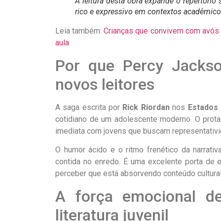
A leitura desta obra expande o repertório
rico e expressivo em contextos acadêmic
Leia também:
Crianças que convivem com avós 
aula
Por que Percy Jackso
novos leitores
A saga escrita por
Rick Riordan
nos
Estados
cotidiano de um adolescente moderno. O protag
imediata com jovens que buscam representativ
O humor ácido e o ritmo frenético da narrati
contida no enredo. É uma excelente porta de
perceber que está absorvendo conteúdo cultural
A força emocional d
literatura juvenil