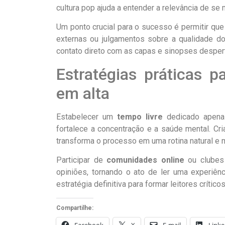
cultura pop ajuda a entender a relevância de se
Um ponto crucial para o sucesso é permitir qu
externas ou julgamentos sobre a qualidade do m
contato direto com as capas e sinopses despert
Estratégias práticas p
em alta
Estabelecer um
tempo livre
dedicado apenas 
fortalece a concentração e a saúde mental. Cr
transforma o processo em uma rotina natural e 
Participar de
comunidades online
ou clubes 
opiniões, tornando o ato de ler uma experiênci
estratégia definitiva para formar leitores crític
Compartilhe:
Facebook
X
E-mail
Linke