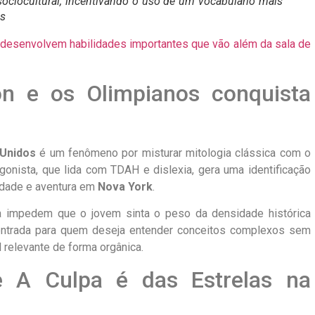
 sociocultural, incentivando o uso de um vocabulário mais
os
desenvolvem habilidades importantes que vão além da sala de
n e os Olimpianos conquista
 Unidos
é um fenômeno por misturar mitologia clássica com o
onista, que lida com TDAH e dislexia, gera uma identificação
idade e aventura em
Nova York
.
va impedem que o jovem sinta o peso da densidade histórica
 entrada para quem deseja entender conceitos complexos sem
 relevante de forma orgânica.
e A Culpa é das Estrelas na