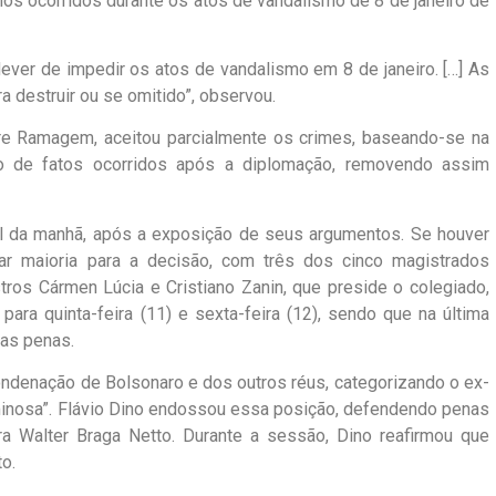
nos ocorridos durante os atos de vandalismo de 8 de janeiro de
ever de impedir os atos de vandalismo em 8 de janeiro. […] As
 destruir ou se omitido”, observou.
re Ramagem, aceitou parcialmente os crimes, baseando-se na
o de fatos ocorridos após a diplomação, removendo assim
al da manhã, após a exposição de seus argumentos. Se houver
ar maioria para a decisão, com três dos cinco magistrados
ros Cármen Lúcia e Cristiano Zanin, que preside o colegiado,
ra quinta-feira (11) e sexta-feira (12), sendo que na última
das penas.
condenação de Bolsonaro e dos outros réus, categorizando o ex-
minosa”. Flávio Dino endossou essa posição, defendendo penas
a Walter Braga Netto. Durante a sessão, Dino reafirmou que
o.