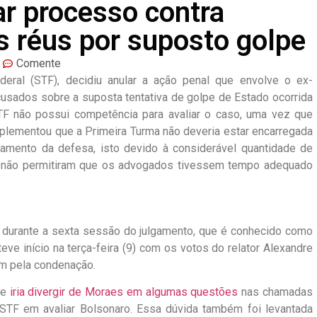
ar processo contra
s réus por suposto golpe
Comente
deral (STF), decidiu anular a ação penal que envolve o ex-
cusados sobre a suposta tentativa de golpe de Estado ocorrida
F não possui competência para avaliar o caso, uma vez que
mplementou que a Primeira Turma não deveria estar encarregada
amento da defesa, isto devido à considerável quantidade de
ue não permitiram que os advogados tivessem tempo adequado
0) durante a sexta sessão do julgamento, que é conhecido como
 teve início na terça-feira (9) com os votos do relator Alexandre
am pela condenação.
ue
iria divergir de Moraes em algumas questões
nas chamadas
 STF em avaliar Bolsonaro. Essa dúvida também foi levantada