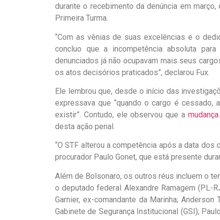
durante o recebimento da denúncia em março, q
Primeira Turma.
“Com as vênias de suas excelências e o dedica
concluo que a incompetência absoluta para
denunciados já não ocupavam mais seus cargos.
os atos decisórios praticados”, declarou Fux.
Ele lembrou que, desde o início das investigaçõ
expressava que “quando o cargo é cessado, an
existir”. Contudo, ele observou que a
mudança 
desta ação penal.
“O STF alterou a competência após a data dos 
procurador Paulo Gonet, que está presente dura
Além de Bolsonaro, os outros réus incluem o te
o deputado federal Alexandre Ramagem (PL-RJ), 
Garnier, ex-comandante da Marinha; Anderson T
Gabinete de Segurança Institucional (GSI); Paul