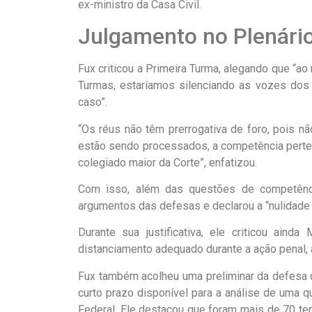
ex-ministro da Casa Civil.
Julgamento no Plenári
Fux criticou a Primeira Turma, alegando que “ao
Turmas, estaríamos silenciando as vozes dos
caso”.
“Os réus não têm prerrogativa de foro, pois nã
estão sendo processados, a competência perten
colegiado maior da Corte”, enfatizou.
Com isso, além das questões de competênci
argumentos das defesas e declarou a “nulidade
Durante sua justificativa, ele criticou ain
distanciamento adequado durante a ação penal, a 
Fux também acolheu uma preliminar da defesa 
curto prazo disponível para a análise de uma 
Federal. Ele destacou que foram mais de 70 t