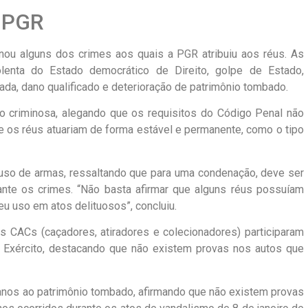
 PGR
ou alguns dos crimes aos quais a PGR atribuiu aos réus. As
olenta do Estado democrático de Direito, golpe de Estado,
da, dano qualificado e deterioração de patrimônio tombado.
ão criminosa, alegando que os requisitos do Código Penal não
e os réus atuariam de forma estável e permanente, como o tipo
so de armas, ressaltando que para uma condenação, deve ser
ante os crimes. “Não basta afirmar que alguns réus possuíam
eu uso em atos delituosos”, concluiu.
s CACs (caçadores, atiradores e colecionadores) participaram
Exército, destacando que não existem provas nos autos que
anos ao patrimônio tombado, afirmando que não existem provas