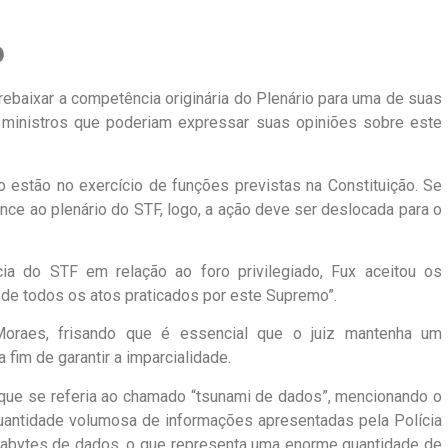
o
 rebaixar a competência originária do Plenário para uma de suas
 ministros que poderiam expressar suas opiniões sobre este
o estão no exercício de funções previstas na Constituição. Se
ce ao plenário do STF, logo, a ação deve ser deslocada para o
a do STF em relação ao foro privilegiado, Fux aceitou os
 de todos os atos praticados por este Supremo”.
da Moraes, frisando que é essencial que o juiz mantenha um
fim de garantir a imparcialidade.
que se referia ao chamado “tsunami de dados”, mencionando o
quantidade volumosa de informações apresentadas pela Polícia
erabytes de dados, o que representa uma enorme quantidade de