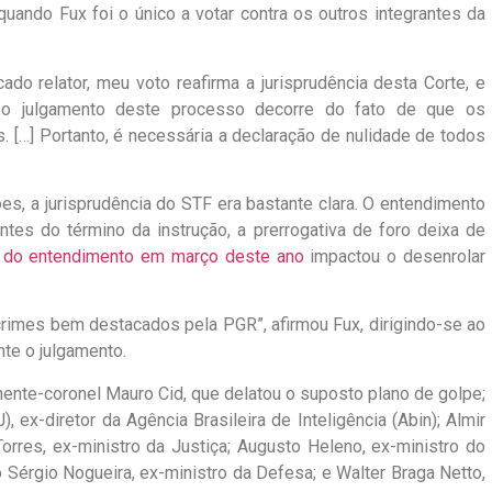
uando Fux foi o único a votar contra os outros integrantes da
do relator, meu voto reafirma a jurisprudência desta Corte, e
 o julgamento deste processo decorre do fato de que os
 […] Portanto, é necessária a declaração de nulidade de todos
es, a jurisprudência do STF era bastante clara. O entendimento
tes do término da instrução, a prerrogativa de foro deixa de
do entendimento em março deste ano
impactou o desenrolar
crimes bem destacados pela PGR”, afirmou Fux, dirigindo-se ao
nte o julgamento.
nente-coronel Mauro Cid, que delatou o suposto plano de golpe;
ex-diretor da Agência Brasileira de Inteligência (Abin); Almir
orres, ex-ministro da Justiça; Augusto Heleno, ex-ministro do
o Sérgio Nogueira, ex-ministro da Defesa; e Walter Braga Netto,