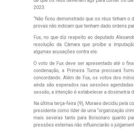
de que os réus deveriam agir para conter os da
2023.
“Não ficou demonstrado que os réus tinham o d
provas não indicam que tenham dado ordens para
Fux, no que diz respeito ao deputado Alexand
resolução da Câmara que proíbe a imputaçã
algumas acusações contra ele.
O voto de Fux deve ser apresentado até o fin
condenação, a Primeira Turma precisará form
concordando. Além de Fux, os votos dos minist
ainda são esperados nas sessões agendadas pa
sessão, a intenção é estabelecer a dosimetria 
Na última terça-feira (9), Moraes decidiu pela 
presidente como líder de uma “organização cri
mais severas tanto para Bolsonaro quanto par
pressões externas não influenciarão o julgament