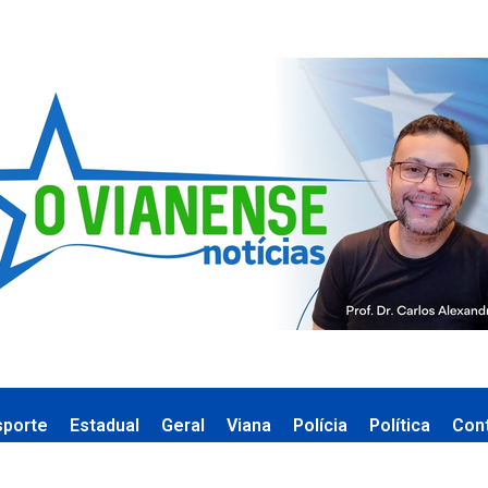
sporte
Estadual
Geral
Viana
Polícia
Política
Con