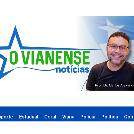
sporte
Estadual
Geral
Viana
Polícia
Política
Con