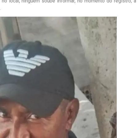
 no local, ninguém soube informar, no momento do registro, a
.