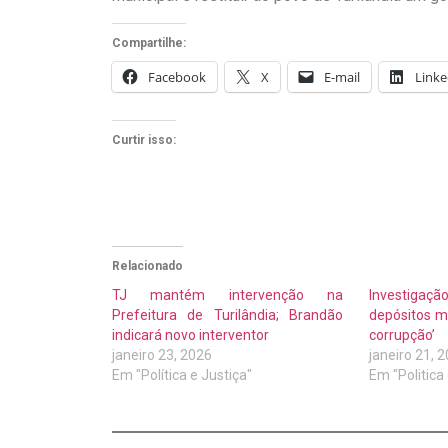
Compartilhe:
Facebook
X
E-mail
Linke
Curtir isso:
Relacionado
TJ mantém intervenção na
Investigação
Prefeitura de Turilândia; Brandão
depósitos mi
indicará novo interventor
corrupção’
janeiro 23, 2026
janeiro 21, 
Em "Política e Justiça"
Em "Politica