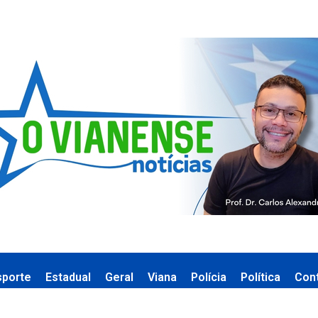
sporte
Estadual
Geral
Viana
Polícia
Política
Con