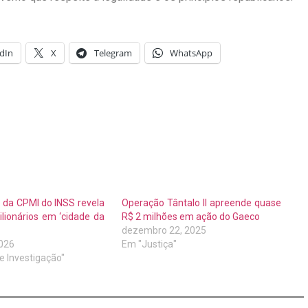
dIn
X
Telegram
WhatsApp
 da CPMI do INSS revela
Operação Tântalo II apreende quase
lionários em ‘cidade da
R$ 2 milhões em ação do Gaeco
dezembro 22, 2025
2026
Em "Justiça"
 e Investigação"