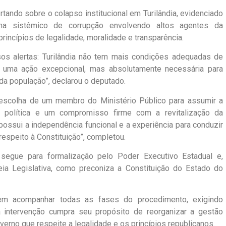
tando sobre o colapso institucional em Turilândia, evidenciado
a sistêmico de corrupção envolvendo altos agentes da
incípios de legalidade, moralidade e transparência.
ssos alertas: Turilândia não tem mais condições adequadas de
 é uma ação excepcional, mas absolutamente necessária para
 da população”, declarou o deputado.
escolha de um membro do Ministério Público para assumir a
o política e um compromisso firme com a revitalização da
possui a independência funcional e a experiência para conduzir
espeito à Constituição”, completou.
 segue para formalização pelo Poder Executivo Estadual e,
ia Legislativa, como preconiza a Constituição do Estado do
em acompanhar todas as fases do procedimento, exigindo
e a intervenção cumpra seu propósito de reorganizar a gestão
overno que respeite a legalidade e os princípios republicanos.