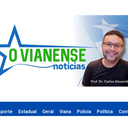
sporte
Estadual
Geral
Viana
Polícia
Política
Con