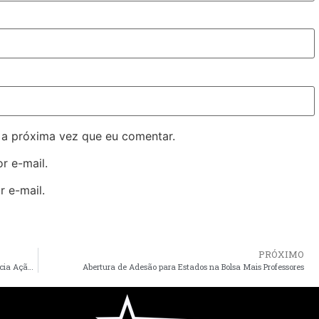
 a próxima vez que eu comentar.
r e-mail.
 e-mail.
PRÓXIMO
Prefeitura de Viana Avança na Segurança Alimentar e Anuncia Ação Histórica no Quilombo São Cristóvão
Abertura de Adesão para Estados na Bolsa Mais Professores