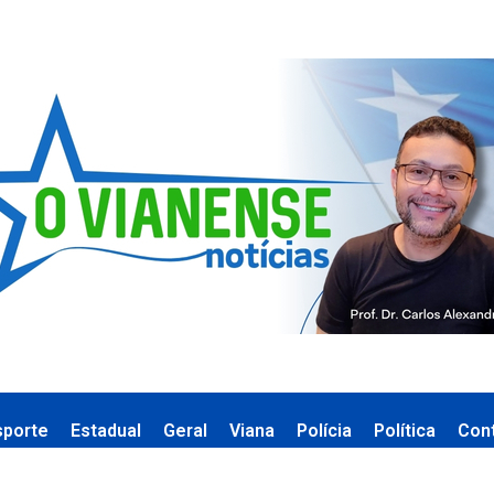
sporte
Estadual
Geral
Viana
Polícia
Política
Con