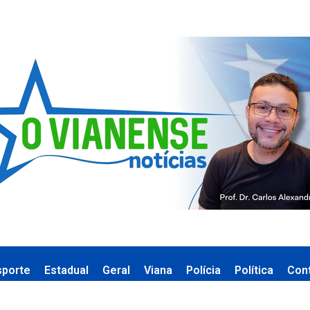
sporte
Estadual
Geral
Viana
Polícia
Política
Con