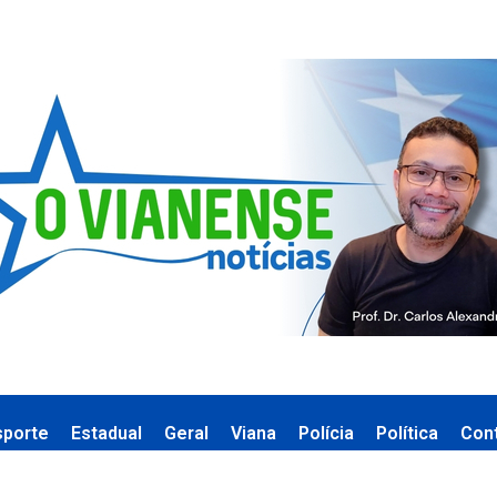
sporte
Estadual
Geral
Viana
Polícia
Política
Con