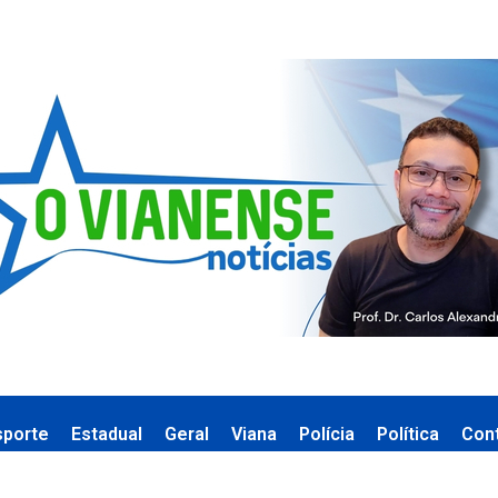
sporte
Estadual
Geral
Viana
Polícia
Política
Con